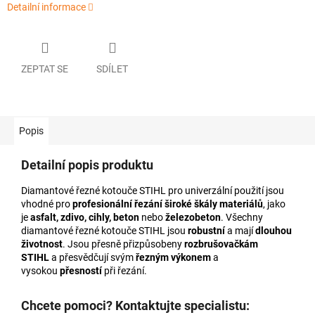
Detailní informace
ZEPTAT SE
SDÍLET
Popis
Detailní popis produktu
Diamantové řezné kotouče STIHL pro univerzální použití jsou
vhodné pro
profesionální řezání
široké škály materiálů
, jako
je
asfalt, zdivo, cihly, beton
nebo
železobeton
. Všechny
diamantové řezné kotouče STIHL jsou
robustní
a mají
dlouhou
životnost
. Jsou přesně přizpůsobeny
rozbrušovačkám
STIHL
a přesvědčují svým
řezným výkonem
a
vysokou
přesností
při řezání.
Chcete pomoci? Kontaktujte specialistu: