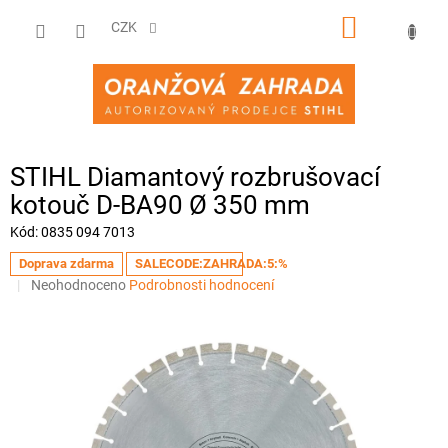
Přejít
NÁKUPNÍ
na
CZK
obsah
KOŠÍK
STIHL Diamantový rozbrušovací
kotouč D-BA90 Ø 350 mm
Kód:
0835 094 7013
Doprava zdarma
SALECODE:ZAHRADA:5:%
Průměrné
Neohodnoceno
Podrobnosti hodnocení
hodnocení
produktu
je
0,0
z
5
hvězdiček.