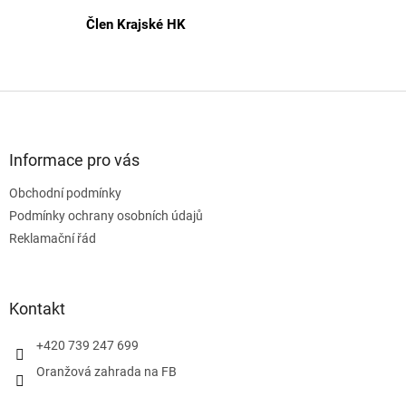
Člen Krajské HK
Z
á
p
a
Informace pro vás
t
Obchodní podmínky
í
Podmínky ochrany osobních údajů
Reklamační řád
Kontakt
+420 739 247 699
Oranžová zahrada na FB