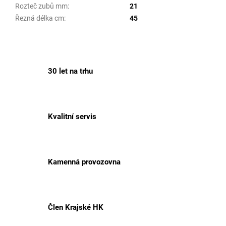
Rozteč zubů mm
:
21
Řezná délka cm
:
45
30 let na trhu
Kvalitní servis
Kamenná provozovna
Člen Krajské HK