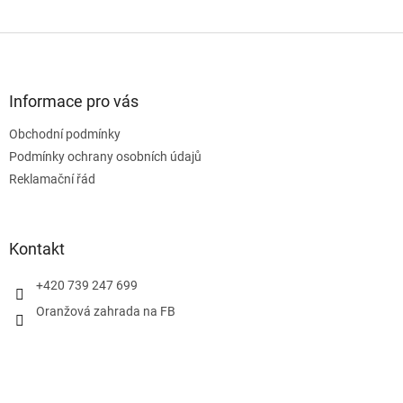
Z
á
p
a
Informace pro vás
t
Obchodní podmínky
í
Podmínky ochrany osobních údajů
Reklamační řád
Kontakt
+420 739 247 699
Oranžová zahrada na FB