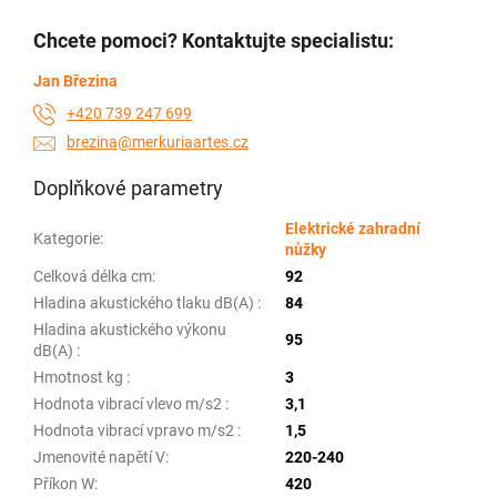
Chcete pomoci? Kontaktujte specialistu:
Jan Březina
+420 739 247 699
brezina@merkuriaartes.cz
Doplňkové parametry
Elektrické zahradní
Kategorie
:
nůžky
Celková délka cm
:
92
Hladina akustického tlaku dB(A)
:
84
Hladina akustického výkonu
95
dB(A)
:
Hmotnost kg
:
3
Hodnota vibrací vlevo m/s2
:
3,1
Hodnota vibrací vpravo m/s2
:
1,5
Jmenovité napětí V
:
220-240
Příkon W
:
420