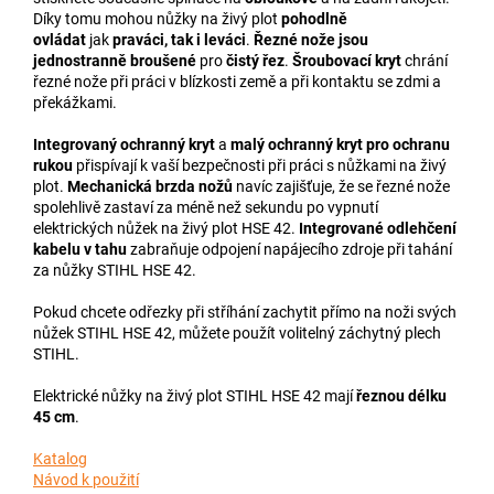
Díky tomu mohou nůžky na živý plot
pohodlně
ovládat
jak
praváci, tak i leváci
.
Řezné nože jsou
jednostranně broušené
pro
čistý řez
.
Šroubovací kryt
chrání
řezné nože při práci v blízkosti země a při kontaktu se zdmi a
překážkami.
Integrovaný ochranný kryt
a
malý ochranný kryt pro ochranu
rukou
přispívají k vaší bezpečnosti při práci s nůžkami na živý
plot.
Mechanická brzda nožů
navíc zajišťuje, že se řezné nože
spolehlivě zastaví za méně než sekundu po vypnutí
elektrických nůžek na živý plot HSE 42.
Integrované odlehčení
kabelu v tahu
zabraňuje odpojení napájecího zdroje při tahání
za nůžky STIHL HSE 42.
Pokud chcete odřezky při stříhání zachytit přímo na noži svých
nůžek STIHL HSE 42, můžete použít volitelný záchytný plech
STIHL.
Elektrické nůžky na živý plot STIHL HSE 42 mají
řeznou délku
45 cm
.
Katalog
Návod k použití