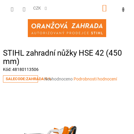
Přejít
NÁKUPNÍ
na
CZK
obsah
KOŠÍK
STIHL zahradní nůžky HSE 42 (450
mm)
Kód:
48180113506
Průměrné
Neohodnoceno
Podrobnosti hodnocení
SALECODE:ZAHRADA:5:%
hodnocení
produktu
je
0,0
z
5
hvězdiček.