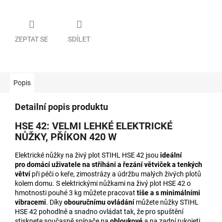
ZEPTAT SE
SDÍLET
Popis
Detailní popis produktu
HSE 42: VELMI LEHKÉ ELEKTRICKÉ
NŮŽKY, PŘÍKON 420 W
Elektrické nůžky na živý plot STIHL HSE 42 jsou
ideální
pro
domácí uživatele na stříhání a řezání
větviček a tenkých
větví
při péči o keře, zimostrázy a údržbu malých živých plotů
kolem domu. S elektrickými nůžkami na živý plot HSE 42 o
hmotnosti pouhé 3 kg můžete pracovat
tiše a s minimálními
vibracemi
. Díky
obouručnímu ovládání
můžete nůžky STIHL
HSE 42 pohodlně a snadno ovládat tak, že pro spuštění
stisknete současně spínače na
obloukové
a na zadní rukojeti.