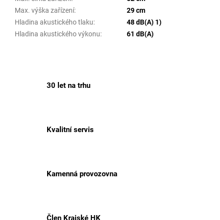
Max. výška zařízení
:
29 cm
Hladina akustického tlaku
:
48 dB(A) 1)
Hladina akustického výkonu
:
61 dB(A)
30 let na trhu
Kvalitní servis
Kamenná provozovna
Člen Krajské HK