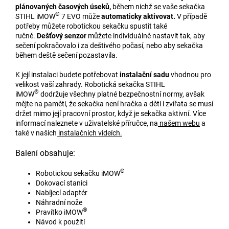
plánovaných časových úseků,
během nichž se vaše sekačka
®
STIHL iMOW
7 EVO může
automaticky aktivovat.
V případě
potřeby můžete robotickou sekačku spustit také
ručně.
Dešťový senzor
můžete individuálně nastavit tak, aby
sečení pokračovalo i za deštivého počasí, nebo aby sekačka
během deště sečení pozastavila.
K její instalaci budete potřebovat
instalační sadu
vhodnou pro
velikost vaší zahrady. Robotická sekačka STIHL
®
iMOW
dodržuje všechny platné bezpečnostní normy, avšak
mějte na paměti, že sekačka není hračka a děti i zvířata se musí
držet mimo její pracovní prostor, když je sekačka aktivní. Více
informací naleznete v uživatelské příručce, na
našem webu
a
také v našich
instalačních videích.
Balení obsahuje:
®
Robotickou sekačku iMOW
Dokovací stanici
Nabíjecí adaptér
Náhradní nože
®
Pravítko iMOW
Návod k použití