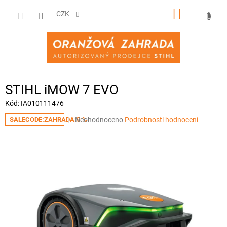
Přejít
NÁKUPNÍ
na
CZK
obsah
KOŠÍK
STIHL iMOW 7 EVO
Kód:
IA010111476
Průměrné
Neohodnoceno
Podrobnosti hodnocení
SALECODE:ZAHRADA:5:%
hodnocení
produktu
je
0,0
z
5
hvězdiček.