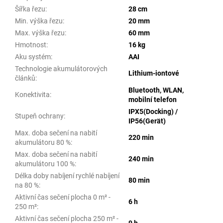
Šířka řezu
:
28 cm
Min. výška řezu
:
20 mm
Max. výška řezu
:
60 mm
Hmotnost
:
16 kg
Aku systém
:
AAI
Technologie akumulátorových
Lithium-iontové
článků
:
Bluetooth, WLAN,
Konektivita
:
mobilní telefon
IPX5(Docking) /
Stupeň ochrany
:
IP56(Gerät)
Max. doba sečení na nabití
220 min
akumulátoru 80 %
:
Max. doba sečení na nabití
240 min
akumulátoru 100 %
:
Délka doby nabíjení rychlé nabíjení
80 min
na 80 %
:
Aktivní čas sečení plocha 0 m² -
6 h
250 m²
:
Aktivní čas sečení plocha 250 m² -
9 h