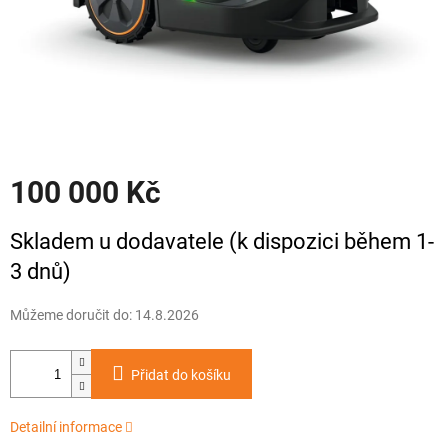
100 000 Kč
Měrná
Skladem u dodavatele (k dispozici během 1-
cena:
3 dnů)
Můžeme doručit do:
14.8.2026
Přidat do košíku
Detailní informace