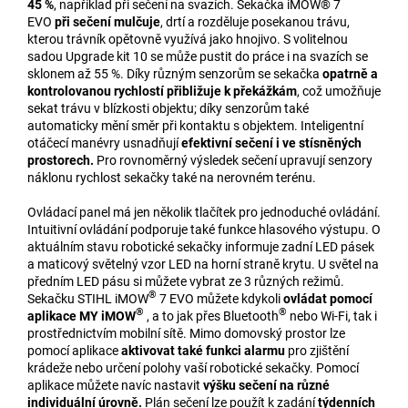
45 %
, například při sečení na svazích. Sekačka iMOW® 7
EVO
při sečení mulčuje
, drtí a rozděluje posekanou trávu,
kterou trávník opětovně využívá jako hnojivo. S volitelnou
sadou Upgrade kit 10 se může pustit do práce i na svazích se
sklonem až 55 %. Díky různým senzorům se sekačka
opatrně a
kontrolovanou rychlostí přibližuje k překážkám
, což umožňuje
sekat trávu v blízkosti objektu; díky senzorům také
automaticky mění směr při kontaktu s objektem. Inteligentní
otáčecí manévry usnadňují
efektivní sečení i ve stísněných
prostorech.
Pro rovnoměrný výsledek sečení upravují senzory
náklonu rychlost sekačky také na nerovném terénu.
Ovládací panel má jen několik tlačítek pro jednoduché ovládání.
Intuitivní ovládání podporuje také funkce hlasového výstupu. O
aktuálním stavu robotické sekačky informuje zadní LED pásek
a maticový světelný vzor LED na horní straně krytu. U světel na
předním LED pásu si můžete vybrat ze 3 různých režimů.
®
Sekačku STIHL iMOW
7 EVO můžete kdykoli
ovládat pomocí
®
®
aplikace MY iMOW
, a to jak přes Bluetooth
nebo Wi-Fi, tak i
prostřednictvím mobilní sítě. Mimo domovský prostor lze
pomocí aplikace
aktivovat také funkci alarmu
pro zjištění
krádeže nebo určení polohy vaší robotické sekačky. Pomocí
aplikace můžete navíc nastavit
výšku sečení na různé
individuální úrovně.
Plán sečení lze použít k zadání
týdenních