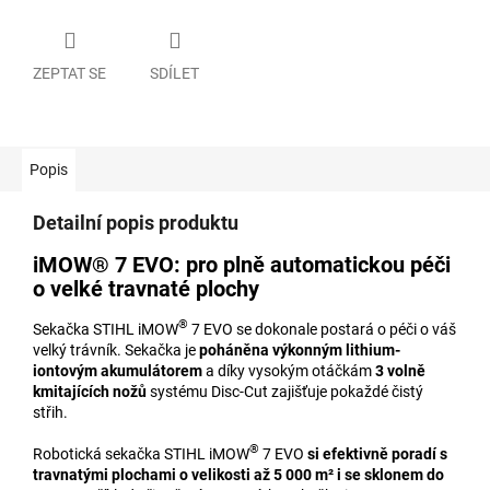
ZEPTAT SE
SDÍLET
Popis
Detailní popis produktu
iMOW® 7 EVO: pro plně automatickou péči
o velké travnaté plochy
®
Sekačka STIHL iMOW
7 EVO se dokonale postará o péči o váš
velký trávník. Sekačka je
poháněna výkonným lithium-
iontovým akumulátorem
a díky vysokým otáčkám
3 volně
kmitajících nožů
systému Disc-Cut zajišťuje pokaždé čistý
střih.
®
Robotická sekačka STIHL iMOW
7 EVO
si efektivně poradí s
travnatými plochami o velikosti až 5 000 m² i se sklonem do