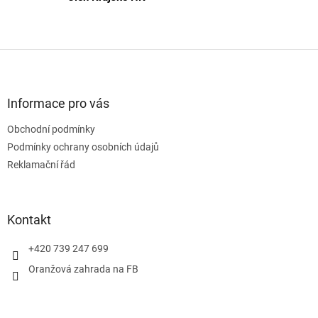
Z
á
p
a
Informace pro vás
t
Obchodní podmínky
í
Podmínky ochrany osobních údajů
Reklamační řád
Kontakt
+420 739 247 699
Oranžová zahrada na FB