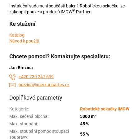
Instalační sada není součástí balení. Robotickou sekačku lze
®
zakoupit pouze u
prodejců iMOW
Partner.
Ke stažení
Katalog
Návod k použití
Chcete pomoci? Kontaktujte specialistu:
Jan Březina
+420 739 247 699
brezina@merkuriaartes.cz
Doplňkové parametry
Kategorie
:
Robotické sekačky IMOW
Max. sečená plocha
:
5000 m²
Max. stoupání
:
45 %
Max. stoupání pomoc stoupací
55 %
soupravy
: